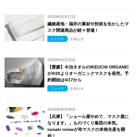
2020年05月17日
繊維産地・福井の素材や技術を生かしたマ
スク関連商品が続々登場！
ニュース
お知らせ
2020年04月16日
【愛媛】今治タオルのIKEUCHI ORGANIC
が4/20よりオーガニックマスクを発売。予
約開始は4/17から
ニュース
お知らせ
2020年04月08日
【兵庫】「ショール屋やめて、マスク屋に
なります。」ものづくり集団の本気。
tamaki niimeが布マスクの本格生産を開
始！