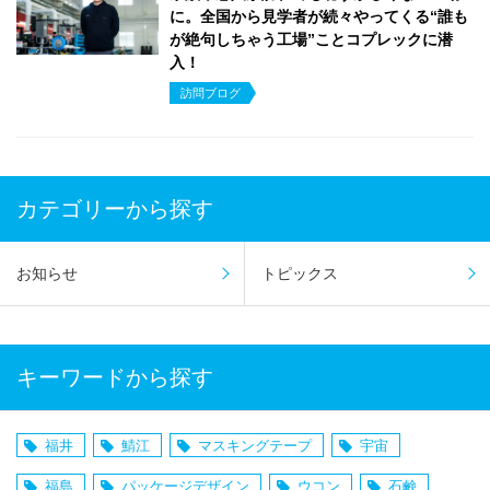
に。全国から見学者が続々やってくる“誰も
が絶句しちゃう工場”ことコプレックに潜
入！
訪問ブログ
カテゴリーから探す
お知らせ
トピックス
キーワードから探す
福井
鯖江
マスキングテープ
宇宙
福島
パッケージデザイン
ウコン
石鹸