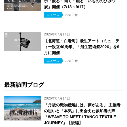
示「観る・聞く・触る いもののひみつ
展」開催（7/18～9/17）
ニュース
お知らせ
2026年07月14日
【北海道・白老町】飛生アートコミュニテ
ィー設立40周年。「飛生芸術祭2026」を9
月に開催
ニュース
お知らせ
最新訪問ブログ
2026年07月14日
「丹後の織物産地には、夢がある」 主催者
の思いと「本気」に出会えた参加者の声─
「WEAVE TO MEET / TANGO TEXTILE
JOURNEY」【後編】