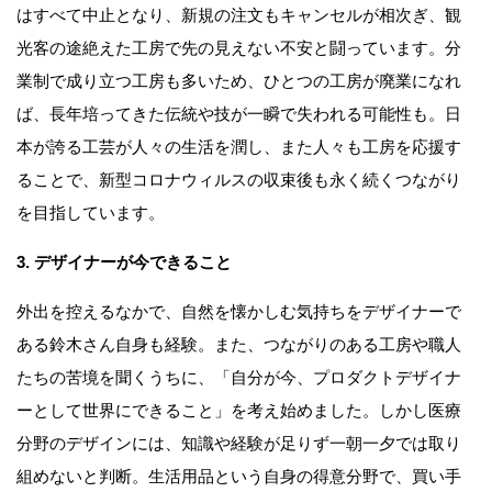
はすべて中止となり、新規の注文もキャンセルが相次ぎ、観
光客の途絶えた工房で先の見えない不安と闘っています。分
業制で成り立つ工房も多いため、ひとつの工房が廃業になれ
ば、長年培ってきた伝統や技が一瞬で失われる可能性も。日
本が誇る工芸が人々の生活を潤し、また人々も工房を応援す
ることで、新型コロナウィルスの収束後も永く続くつながり
を目指しています。
3.
デザイナーが今できること
外出を控えるなかで、自然を懐かしむ気持ちをデザイナーで
ある鈴木さん自身も経験。また、つながりのある工房や職人
たちの苦境を聞くうちに、「自分が今、プロダクトデザイナ
ーとして世界にできること」を考え始めました。しかし医療
分野のデザインには、知識や経験が足りず一朝一夕では取り
組めないと判断。生活用品という自身の得意分野で、買い手