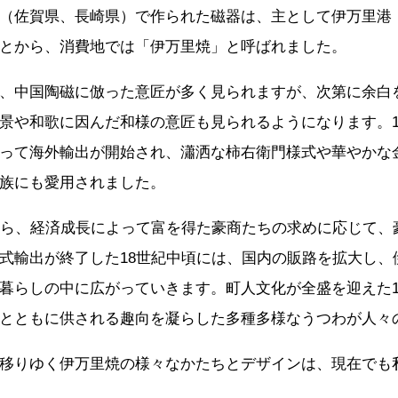
（佐賀県、長崎県）で作られた磁器は、主として伊万里港
とから、消費地では「伊万里焼」と呼ばれました。
、中国陶磁に倣った意匠が多く見られますが、次第に余白
景や和歌に因んだ和様の意匠も見られるようになります。1
って海外輸出が開始され、瀟洒な柿右衛門様式や華やかな
族にも愛用されました。
から、経済成長によって富を得た豪商たちの求めに応じて、
式輸出が終了した18世紀中頃には、国内の販路を拡大し、
暮らしの中に広がっていきます。町人文化が全盛を迎えた1
とともに供される趣向を凝らした多種多様なうつわが人々
移りゆく伊万里焼の様々なかたちとデザインは、現在でも