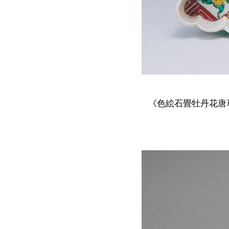
《色絵石畳牡丹花唐草