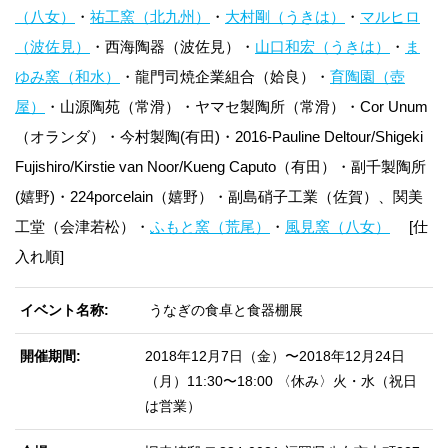
（八女）
・
祐工窯（北九州）
・
大村剛（うきは）
・
マルヒロ
（波佐見）
・西海陶器（波佐見）・
山口和宏（うきは）
・
ま
ゆみ窯（和水）
・龍門司焼企業組合（姶良）・
育陶園（壺
屋）
・山源陶苑（常滑）・ヤマセ製陶所（常滑）・Cor Unum
（オランダ）・今村製陶(有田)・2016-Pauline Deltour/Shigeki
Fujishiro/Kirstie van Noor/Kueng Caputo（有田）・副千製陶所
(嬉野)・224porcelain（嬉野）・副島硝子工業（佐賀）、関美
工堂（会津若松）・
ふもと窯（荒尾）
・
風見窯（八女）
[仕
入れ順]
イベント名称
うなぎの食卓と食器棚展
開催期間
2018年12月7日（金）〜2018年12月24日
（月）11:30〜18:00 〈休み〉火・水（祝日
は営業）