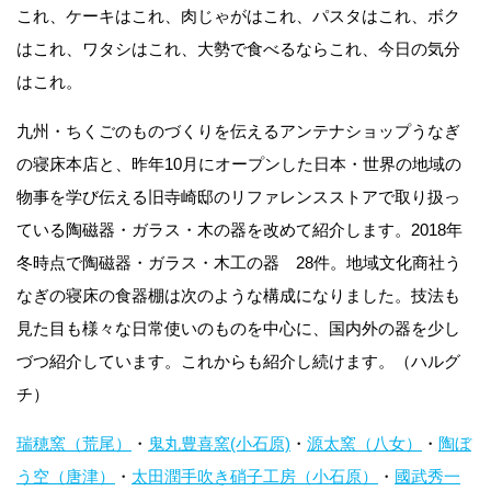
これ、ケーキはこれ、肉じゃがはこれ、パスタはこれ、ボク
はこれ、ワタシはこれ、大勢で食べるならこれ、今日の気分
はこれ。
九州・ちくごのものづくりを伝えるアンテナショップうなぎ
の寝床本店と、昨年10月にオープンした日本・世界の地域の
物事を学び伝える旧寺崎邸のリファレンスストアで取り扱っ
ている陶磁器・ガラス・木の器を改めて紹介します。2018年
冬時点で陶磁器・ガラス・木工の器 28件。地域文化商社う
なぎの寝床の食器棚は次のような構成になりました。技法も
見た目も様々な日常使いのものを中心に、国内外の器を少し
づつ紹介しています。これからも紹介し続けます。（ハルグ
チ）
瑞穂窯（荒尾）
・
鬼丸豊喜窯(小石原)
・
源太窯（八女）
・
陶ぼ
う空（唐津）
・
太田潤手吹き硝子工房（小石原）
・
國武秀一