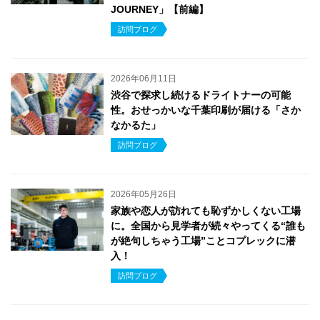
JOURNEY」【前編】
訪問ブログ
2026年06月11日
渋谷で探求し続けるドライトナーの可能
性。おせっかいな千葉印刷が届ける「さか
なかるた」
訪問ブログ
2026年05月26日
家族や恋人が訪れても恥ずかしくない工場
に。全国から見学者が続々やってくる“誰も
が絶句しちゃう工場”ことコプレックに潜
入！
訪問ブログ