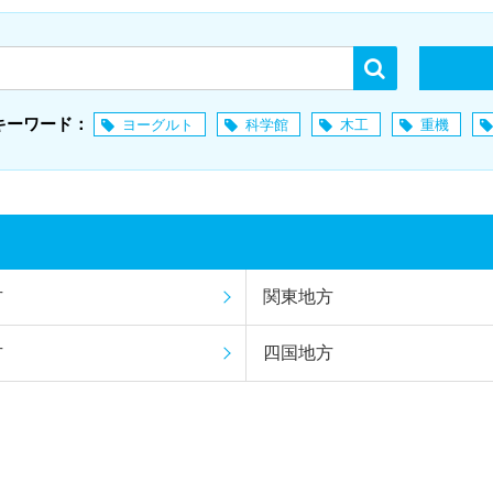
キーワード：
ヨーグルト
科学館
木工
重機
方
関東地方
方
四国地方