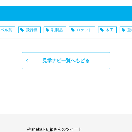
ーベル賞
飛行機
乳製品
ロケット
木工
重
見学ナビ一覧へもどる
@shakaika_jpさんのツイート