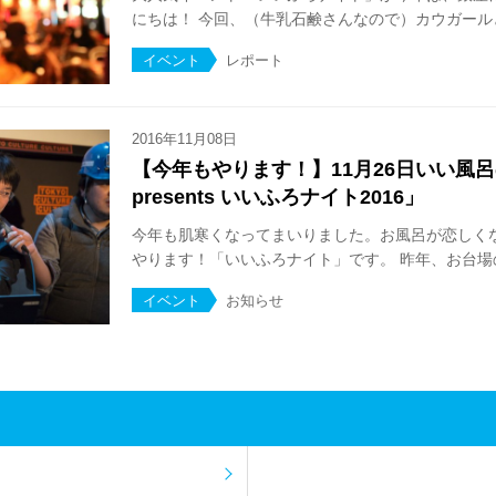
にちは！ 今回、（牛乳石鹸さんなので）カウガールと
イベント
レポート
2016年11月08日
【今年もやります！】11月26日いい風
presents いいふろナイト2016」
今年も肌寒くなってまいりました。お風呂が恋しく
やります！「いいふろナイト」です。 昨年、お台場の
イベント
お知らせ
ト