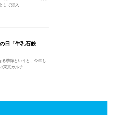
して潜入...
呂の日「牛乳石鹸
なる季節というと、今年も
東京カルチ...