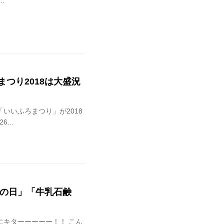
.
つり2018は大盛況
）
いいふろまつり」が2018
...
呂の日」「牛乳石鹸
にキターーーーー！！ こん