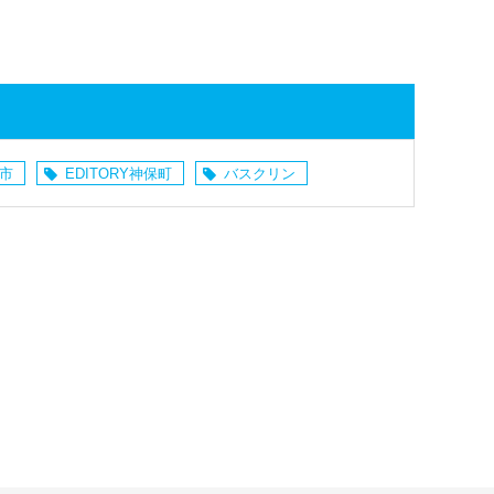
市
EDITORY神保町
バスクリン