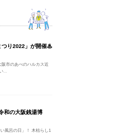
り2022」が開催♨︎
」が大阪市のあべのハルカス近
..
令和の大阪銭湯博
いい風呂の日」！ 木枯らし1