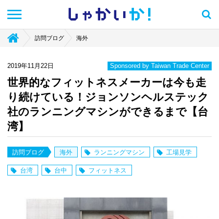
しゃかい
か！
訪問ブログ
海外
2019年11月22日
Sponsored by Taiwan Trade Center
世界的なフィットネスメーカーは今も走
り続けている！ジョンソンヘルステック
社のランニングマシンができるまで【台
湾】
訪問ブログ
海外
ランニングマシン
工場見学
台湾
台中
フィットネス