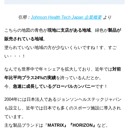
引用：
Johnson Health Tech Japan 企業概要
より
こちらの地図の青色が
現地に支店がある地域
、緑色が
製品が
販売されている地域
。
塗られていない地域の方が少ないくらいですね！す、すご
い・・・！
なんでも世界中で年々シェアを拡大しており、近年では
対前
年比平均プラス24%の実績
を誇っているんだとか。
今、
急速に成長しているグローバルカンパニー
です！
2004年には日本法人であるジョンソンヘルステックジャパン
も設立し、近年では日本でも多くのスポーツ施設に導入され
ています。
主な製品ブランドは『
MATRIX』『HORIZON』
など。