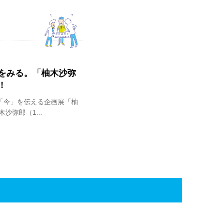
をみる。「柚木沙弥
！
「今」を伝える企画展「柚
弥郎（1...