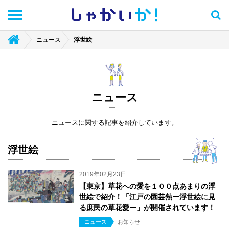
しゃかい
か！
ニュース
浮世絵
ニュース
ニュースに関する記事を紹介しています。
浮世絵
2019年02月23日
【東京】草花への愛を１００点あまりの浮
世絵で紹介！「江戸の園芸熱ー浮世絵に見
る庶民の草花愛ー」が開催されています！
ニュース
お知らせ