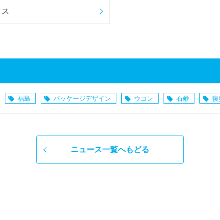
クス
福島
パッケージデザイン
ウコン
石鹸
復
ニュース一覧へもどる