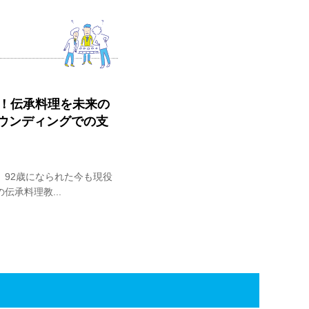
に！伝承料理を未来の
ウンディングでの支
92歳になられた今も現役
承料理教...