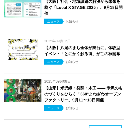
【大阪】社会・地域課題の解決から未来を
紡ぐ「Local X STAGE 2025」、9月18日開
催
ニュース
お知らせ
2025年09月12日
【大阪】八尾のまち全体が舞台に。体験型
イベント「とにかく触る博」がこの秋開幕
ニュース
お知らせ
2025年09月08日
【山形】米沢織・発酵・木工 ―― 米沢のも
のづくりをひらく「360°よねざわオープン
ファクトリー」9月11〜13日開催
ニュース
お知らせ