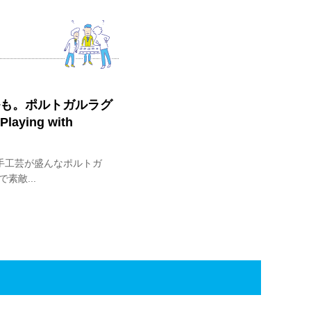
ルも。ポルトガルラグ
aying with
手工芸が盛んなポルトガ
素敵...