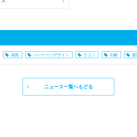
クス
福島
パッケージデザイン
ウコン
石鹸
復
ニュース一覧へもどる