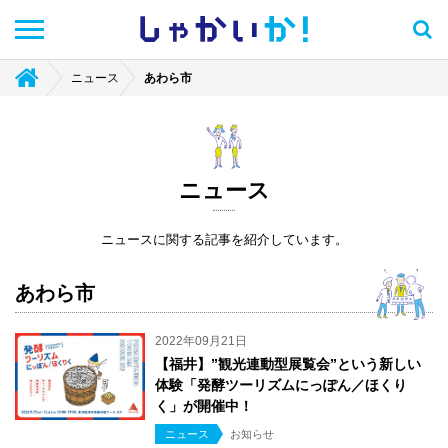
しゃかい
か！
ニュース
あわら市
ニュース
ニュースに関する記事を紹介しています。
あわら市
2022年09月21日
【福井】”観光連動型展覧会”という新しい
体験「発酵ツーリズムにっぽん／ほくり
く」が開催中！
ニュース
お知らせ