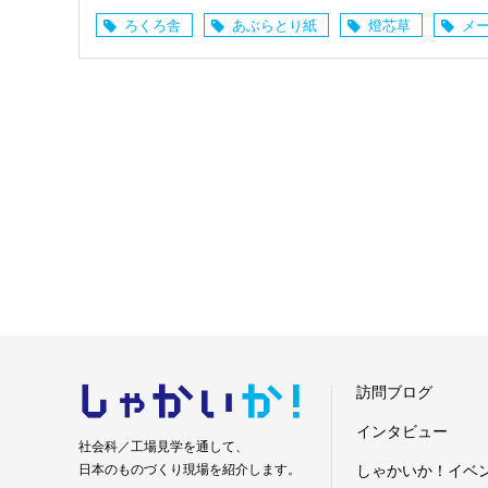
ろくろ舎
あぶらとり紙
燈芯草
メ
しゃかい
か！
訪問ブログ
インタビュー
社会科／工場見学を通して、
日本のものづくり現場を紹介します。
しゃかいか！イベ