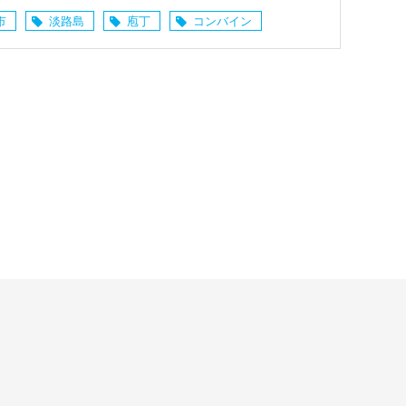
市
淡路島
庖丁
コンバイン