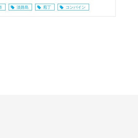
市
淡路島
庖丁
コンバイン