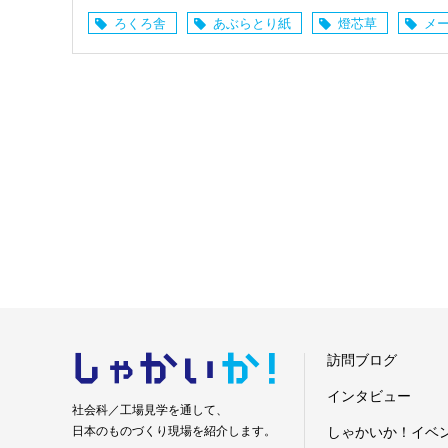
ろくろ舎
あぶらとり紙
燈芯草
メ
しゃかい
か！
訪問ブログ
インタビュー
社会科／工場見学を通して、
日本のものづくり現場を紹介します。
しゃかいか！イベ