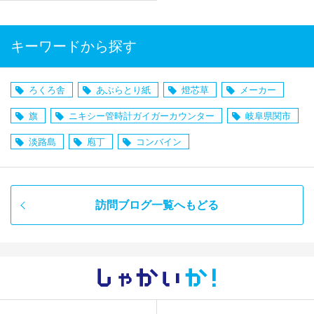
キーワードから探す
ろくろ舎
あぶらとり紙
燈芯草
メーカー
旗
ニキシー管時計ガイガーカウンター
岐阜県関市
淡路島
庖丁
コンバイン
訪問ブログ一覧へもどる
しゃかい
か！