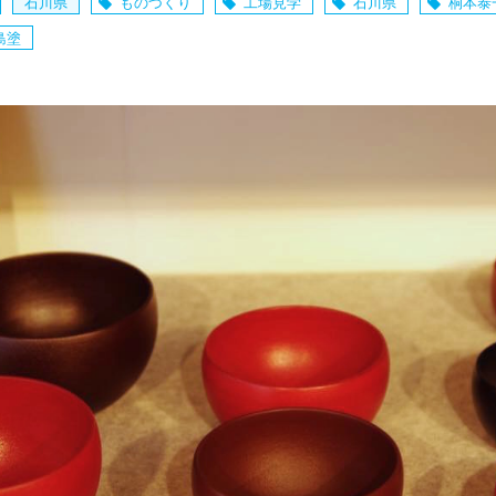
石川県
ものづくり
工場見学
石川県
桐本泰
島塗