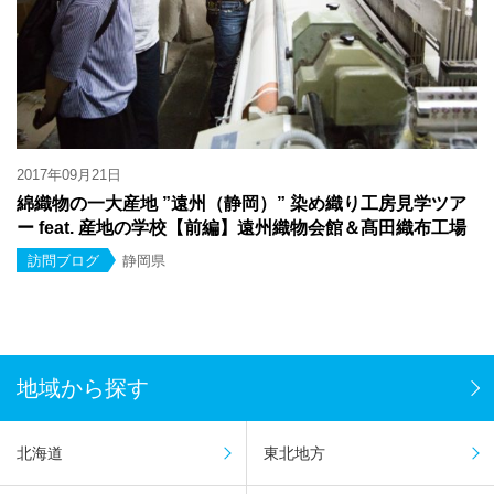
2017年09月21日
綿織物の一大産地 ”遠州（静岡）” 染め織り工房見学ツア
ー feat. 産地の学校【前編】遠州織物会館＆髙田織布工場
訪問ブログ
静岡県
地域から探す
北海道
東北地方