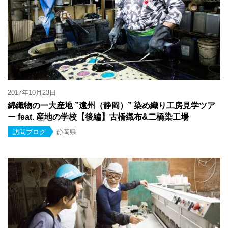
2017年10月23日
綿織物の一大産地 ”遠州（静岡）” 染め織り工房見学ツア
ー feat. 産地の学校【後編】古橋織布&二橋染工場
訪問ブログ
静岡県