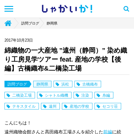
しゃかい
か！
訪問ブログ
静岡県
2017年10月23日
綿織物の一大産地 ”遠州（静岡）” 染め織
り工房見学ツアー feat. 産地の学校【後
編】古橋織布&二橋染工場
訪問ブログ
静岡県
浜松
古橋織布
二橋染工場
シャトル織機
注染
糸編
テキスタイル
遠州
産地の学校
セコリ荘
こんにちは！
遠州織物会館さんと髙田織布工場さんを紹介した
前編
に続