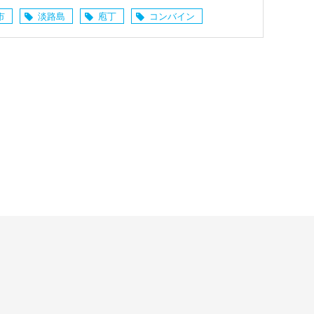
市
淡路島
庖丁
コンバイン