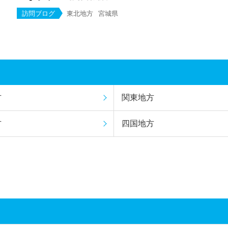
訪問ブログ
東北地方
宮城県
方
関東地方
方
四国地方