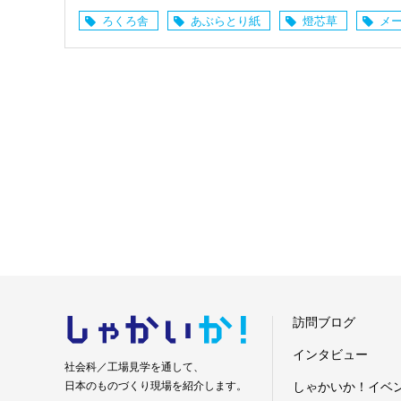
ろくろ舎
あぶらとり紙
燈芯草
メ
しゃかい
か！
訪問ブログ
インタビュー
社会科／工場見学を通して、
日本のものづくり現場を紹介します。
しゃかいか！イベ