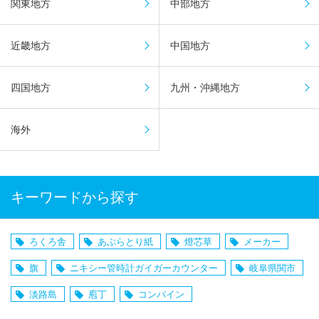
関東地方
中部地方
近畿地方
中国地方
四国地方
九州・沖縄地方
海外
キーワードから探す
ろくろ舎
あぶらとり紙
燈芯草
メーカー
旗
ニキシー管時計ガイガーカウンター
岐阜県関市
淡路島
庖丁
コンバイン