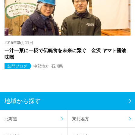
2015年05月11日
一汁一菜に一糀で伝統食を未来に繋ぐ 金沢 ヤマト醤油
味噌
訪問ブログ
中部地方
石川県
地域から探す
北海道
東北地方