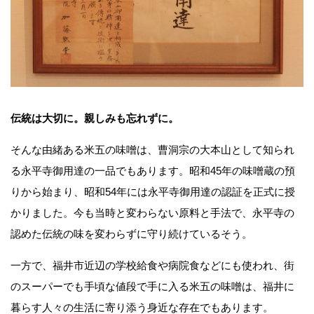
伝統は大切に。親しみも忘れずに。
そんな由緒ある米五の味噌は、曹洞宗の大本山として知られ
る永平寺御用達の一品でもあります。昭和
45
年の味噌蔵の預
りから始まり、昭和
54
年には永平寺御用達の認証を正式に授
かりました。今も当時と変わらない原料と手法で、永平寺の
認めた伝統の味を変わらずに守り続けているそう。
一方で、福井市近辺の学校給食や病院食などにも使われ、街
のスーパーでも手頃な値段で手に入る米五の味噌は、福井に
暮らす人々の生活に寄り添う身近な存在でもあります。