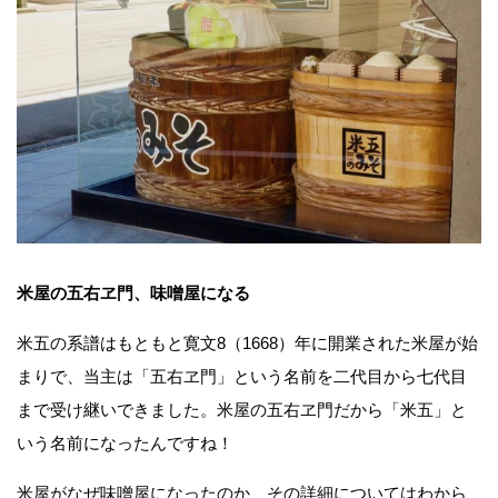
米屋の五右ヱ門、味噌屋になる
米五の系譜はもともと寛文
8（
1668）
年に開業された米屋が始
まりで、当主は「五右ヱ門」という名前を二代目から七代目
まで受け継いできました。米屋の五右ヱ門だから「米五」と
いう名前になったんですね！
米屋がなぜ味噌屋になったのか、その詳細についてはわから