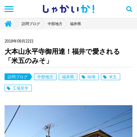
しゃかい
か！
訪問ブログ
中部地方
福井県
2018年09月22日
大本山永平寺御用達！福井で愛される
「米五のみそ」
訪問ブログ
中部地方
福井県
味噌
米五
工場見学