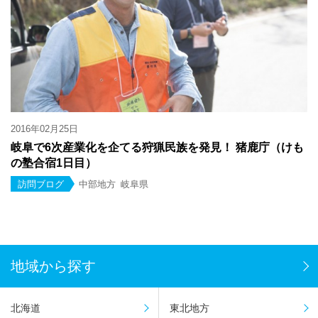
2016年02月25日
岐阜で6次産業化を企てる狩猟民族を発見！ 猪鹿庁（けも
の塾合宿1日目）
訪問ブログ
中部地方
岐阜県
地域から探す
北海道
東北地方