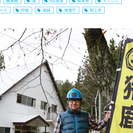
岐阜県
鹿
6次産業
岐阜県
イノシシ
ーク
狩猟
猟師
猪鹿庁
郡上市