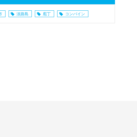
市
淡路島
庖丁
コンバイン