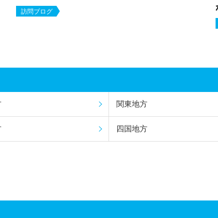
訪問ブログ
方
関東地方
方
四国地方