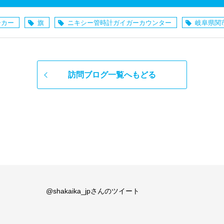
ーカー
旗
ニキシー管時計ガイガーカウンター
岐阜県関
訪問ブログ一覧へもどる
@shakaika_jpさんのツイート