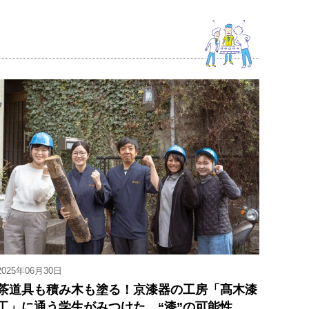
2025年06月30日
茶道具も積み木も塗る！京漆器の工房「髙木漆
工」に通う学生がみつけた、“漆”の可能性