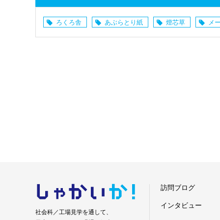
ろくろ舎
あぶらとり紙
燈芯草
メ
しゃかい
か！
訪問ブログ
インタビュー
社会科／工場見学を通して、