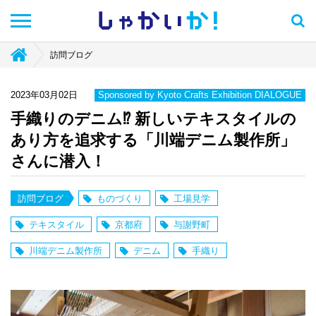
しゃかい
か！
訪問ブログ
2023年03月02日
Sponsored by Kyoto Crafts Exhibition DIALOGUE
手織りのデニム⁉︎ 新しいテキスタイルの
あり方を追求する「川端デニム製作所」
さんに潜入！
訪問ブログ
ものづくり
工場見学
テキスタイル
京都府
与謝野町
川端デニム製作所
デニム
手織り