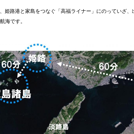
、姫路港と家島をつなぐ「高福ライナー」にのっていざ、
の航海です。