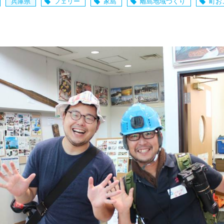
兵庫県
フェリー
家島
離島地域づくり
町お