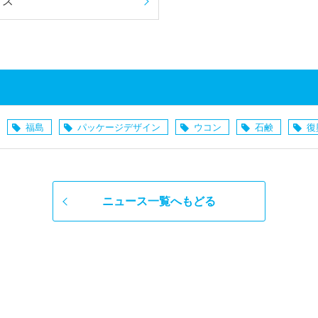
クス
福島
パッケージデザイン
ウコン
石鹸
復
ニュース一覧へもどる