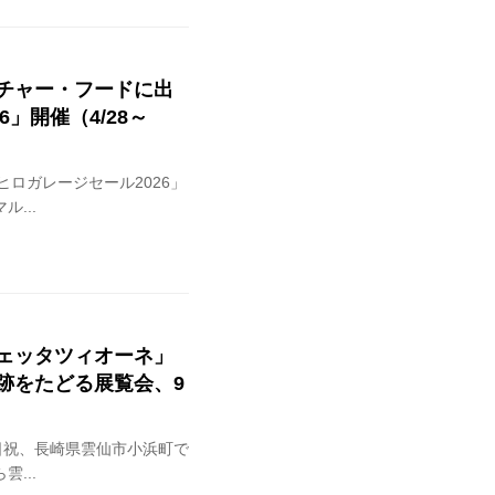
チャー・フードに出
」開催（4/28～
ヒロガレージセール2026」
...
ェッタツィオーネ」
跡をたどる展覧会、9
土日祝、長崎県雲仙市小浜町で
...