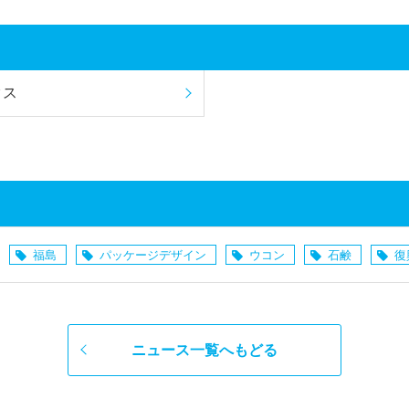
クス
福島
パッケージデザイン
ウコン
石鹸
復
ニュース一覧へもどる