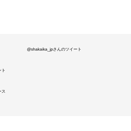
@shakaika_jpさんのツイート
ント
ース