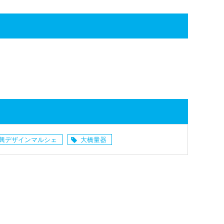
興デザインマルシェ
大橋量器