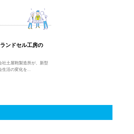
！ランドセル工房の
会社土屋鞄製造所が、新型
活の変化を...