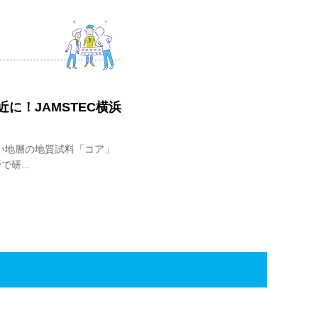
に！JAMSTEC横浜
い地層の地質試料「コア」
研...