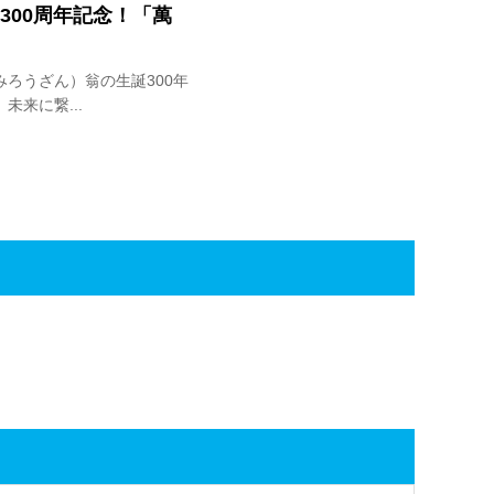
300周年記念！「萬
ろうざん）翁の生誕300年
来に繋...