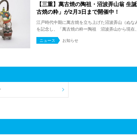
【三重】萬古焼の陶祖・沼波弄山翁 生誕
古焼の粋」が2月3日まで開催中！
江戸時代中期に萬古焼を立ち上げた沼波弄山（ぬなみ
を記念し、「萬古焼の粋ー陶祖 沼波弄山から現在、未
ニュース
お知らせ
せ