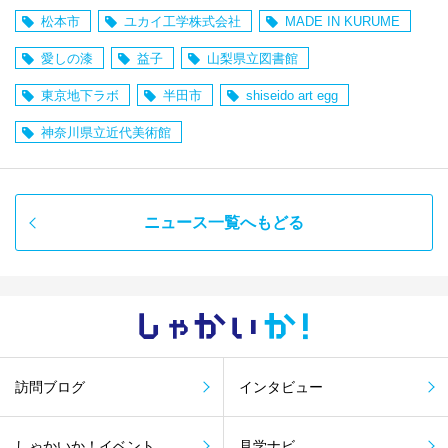
松本市
ユカイ工学株式会社
MADE IN KURUME
愛しの漆
益子
山梨県立図書館
東京地下ラボ
半田市
shiseido art egg
神奈川県立近代美術館
ニュース一覧へもどる
しゃかい
か！
訪問ブログ
インタビュー
しゃかいか！イベント
見学ナビ