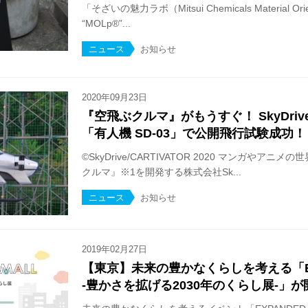
「そざいの魅力ラボ（Mitsui Chemicals Material Orient
“MOLp®︎”...
ニュース
お知らせ
2020年09月23日
『空飛ぶクルマ』がもうすぐ！ SkyDri
「有人機 SD-03」で公開飛行試験成功！
©SkyDrive/CARTIVATOR 2020 マンガやア
クルマ』※1を開発する株式会社Sk...
ニュース
お知らせ
2019年02月27日
【東京】未来の豊かなくらしを考える「EXP
-豊かさを拡げる2030年のくらし展-」