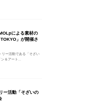
OLpによる素材の
T TOKYO」が開催さ
トリー活動である「そざい
＆アート...
リー活動「そざいの
会