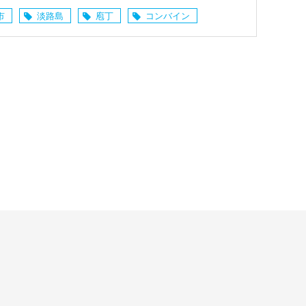
市
淡路島
庖丁
コンバイン