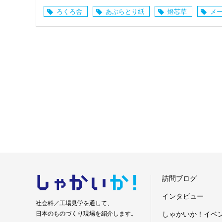
ろくろ舎
あぶらとり紙
燈芯草
メ
しゃかい
か！
訪問ブログ
インタビュー
社会科／工場見学を通して、
日本のものづくり現場を紹介します。
しゃかいか！イベ