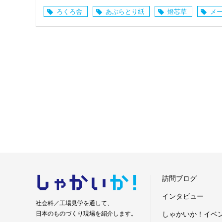
ろくろ舎
あぶらとり紙
燈芯草
メ
しゃかい
か！
訪問ブログ
インタビュー
社会科／工場見学を通して、
日本のものづくり現場を紹介します。
しゃかいか！イベ