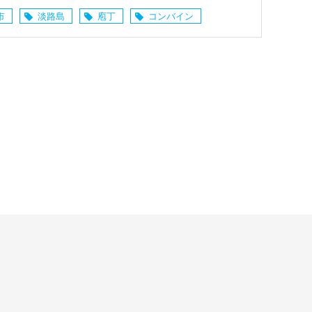
市
淡路島
庖丁
コンバイン