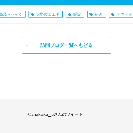
高澤ろうそく
大野製炭工場
暖簾
研ぎ
アウトド
訪問ブログ一覧へもどる
@shakaika_jpさんのツイート