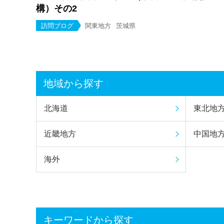
構）その2
訪問ブログ
関東地方
茨城県
地域から探す
北海道
東北地
近畿地方
中国地
海外
キーワードから探す