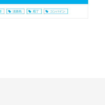
市
淡路島
庖丁
コンバイン