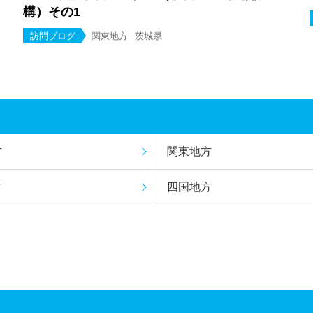
構）その1
訪問ブログ
関東地方
茨城県
方
関東地方
方
四国地方