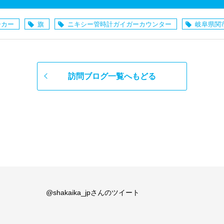
ーカー
旗
ニキシー管時計ガイガーカウンター
岐阜県関
訪問ブログ一覧へもどる
@shakaika_jpさんのツイート