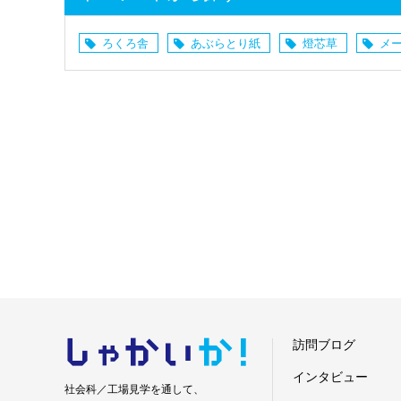
ろくろ舎
あぶらとり紙
燈芯草
メ
しゃかい
か！
訪問ブログ
インタビュー
社会科／工場見学を通して、