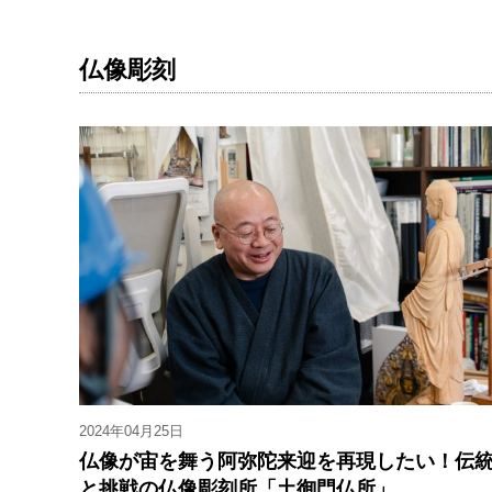
仏像彫刻
2024年04月25日
仏像が宙を舞う阿弥陀来迎を再現したい！伝
と挑戦の仏像彫刻所「土御門仏所」