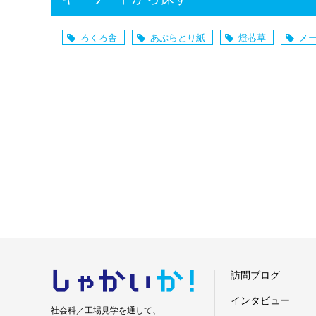
ろくろ舎
あぶらとり紙
燈芯草
メ
しゃかい
か！
訪問ブログ
インタビュー
社会科／工場見学を通して、