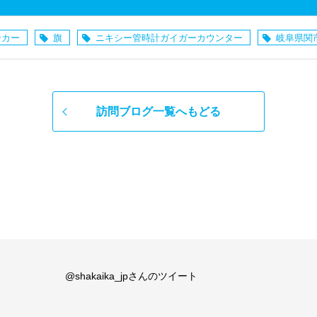
ーカー
旗
ニキシー管時計ガイガーカウンター
岐阜県関
訪問ブログ一覧へもどる
@shakaika_jpさんのツイート