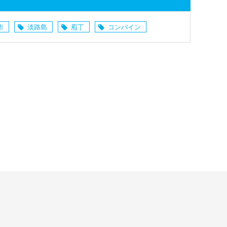
市
淡路島
庖丁
コンバイン