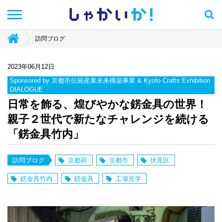
しゃかい
か！
訪問ブログ
2023年06月12日
Sponsored by 京都市伝統産業未来構築事業 & Kyoto Crafts Exhibition
DIALOGUE
日常を飾る、煌びやかな錺金具の世界！
親子２世代で新たなチャレンジを続ける
「錺金具竹内」
訪問ブログ
京都府
京都市
伏見区
錺金具竹内
錺金具
工場見学