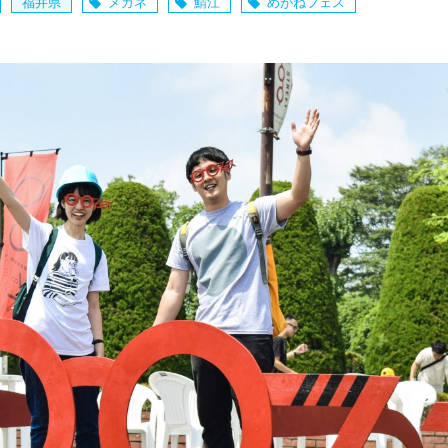
福井県
メガネ
鯖江
めがねフェス