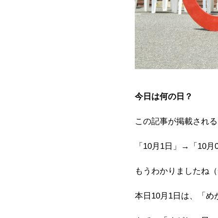
今日は何の日？
この記事が掲載される
「
10
月
1
日」→
「
10
月
もうわかりましたね（
本日
10
月
1
日は、「め