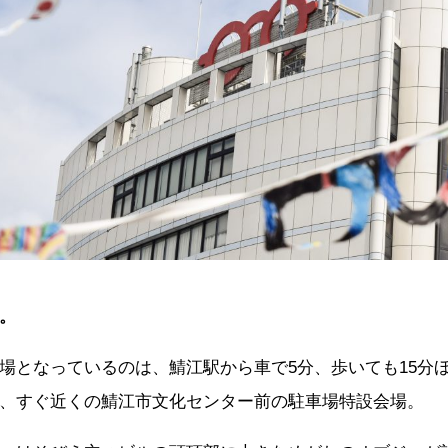
。
場となっているのは、鯖江駅から車で
5
分、歩いても
15
分
、すぐ近くの鯖江市文化センター前の駐車場特設会場。