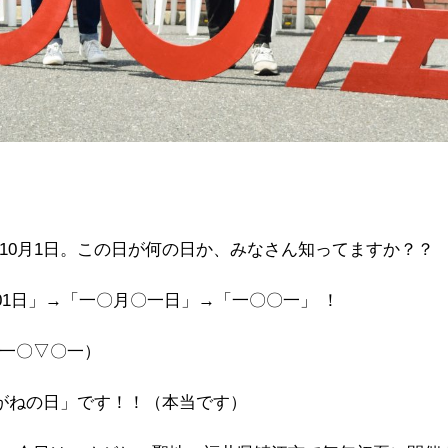
10
月
1
日。この日が何の日か、みなさん知ってますか？？
01
日」→
「一〇月〇一日」→「一〇〇一」 ！
一〇▽〇一）
がねの日」です！！（本当です）