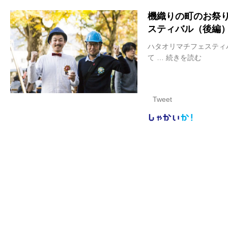
機織りの町のお祭
スティバル（後編
ハタオリマチフェスティ
て …
続きを読む
機
織
り
の
Tweet
町
の
しゃかい
か！
お
祭
り
は、
音
楽
会
＆
夜
の