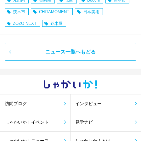
丸の内
長崎県
伝統
Bocchi
熊本市
茨木市
CHITAMOMENT
日本美術
ZOZO NEXT
銘木屋
ニュース一覧へもどる
しゃかい
か！
訪問ブログ
インタビュー
しゃかいか！イベント
見学ナビ
しゃかいか！ニュース
しゃかいか！とは