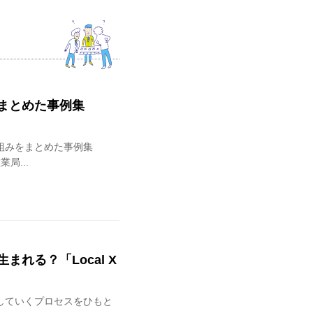
まとめた事例集
組みをまとめた事例集
局...
れる？「Local X
していくプロセスをひもと