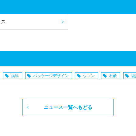
クス
福島
パッケージデザイン
ウコン
石鹸
復
ニュース一覧へもどる