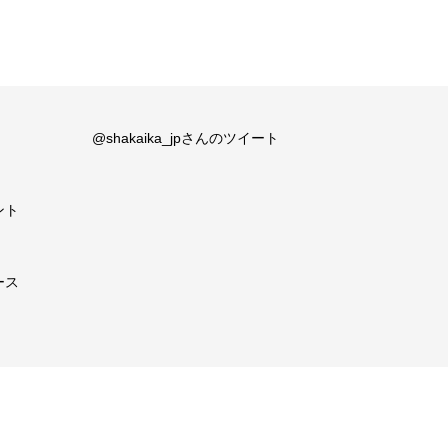
@shakaika_jpさんのツイート
ント
ース