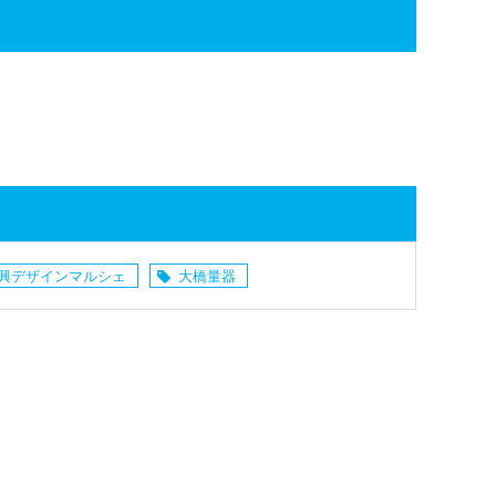
興デザインマルシェ
大橋量器