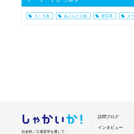
ろくろ舎
あぶらとり紙
燈芯草
メ
しゃかい
か！
訪問ブログ
インタビュー
社会科／工場見学を通して、