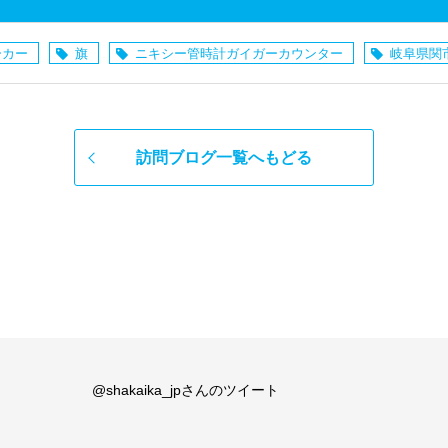
ーカー
旗
ニキシー管時計ガイガーカウンター
岐阜県関
訪問ブログ一覧へもどる
@shakaika_jpさんのツイート