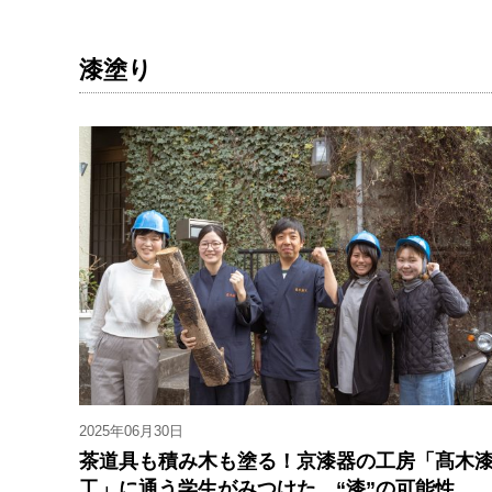
漆塗り
2025年06月30日
茶道具も積み木も塗る！京漆器の工房「髙木
工」に通う学生がみつけた、“漆”の可能性