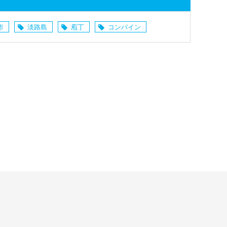
市
淡路島
庖丁
コンバイン