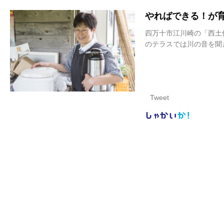
やればできる！が
四万十市江川崎の「西土
のテラスでは川の音を聞
Tweet
しゃかい
か！